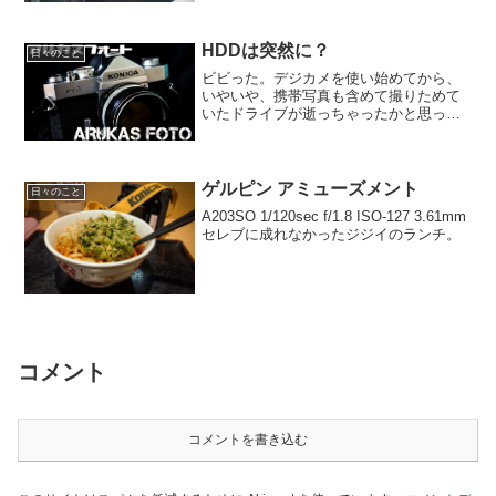
HDDは突然に？
日々のこと
ビビった。デジカメを使い始めてから、
いやいや、携帯写真も含めて撮りためて
いたドライブが逝っちゃったかと思って
メチャクチャビビってしまいました。
色々設定とか見ていると、なんとなく中
身は生きているようなのでもしかすると
逝ってないんじゃないかと試...
ゲルピン アミューズメント
日々のこと
A203SO 1/120sec f/1.8 ISO-127 3.61mm
セレブに成れなかったジジイのランチ。
コメント
コメントを書き込む