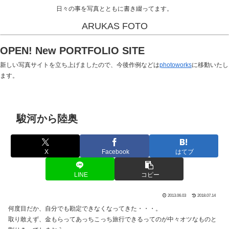
日々の事を写真とともに書き綴ってます。
ARUKAS FOTO
OPEN! New PORTFOLIO SITE
新しい写真サイトを立ち上げましたので、今後作例などは
photoworks
に移動いたし
ます。
駿河から陸奥
X
Facebook
はてブ
LINE
コピー
2013.06.03
2018.07.14
何度目だか、自分でも勘定できなくなってきた・・・。
取り敢えず、金もらってあっちこっち旅行できるってのが中々オツなものと