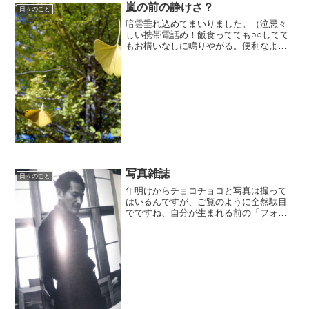
嵐の前の静けさ？
日々のこと
暗雲垂れ込めてまいりました。（泣忌々
しい携帯電話め！飯食ってても○○してて
もお構いなしに鳴りやがる。便利なよう
で、窮屈な時代になっちまったなぁ。
あ、仕事の話です。
写真雑誌
日々のこと
年明けからチョコチョコと写真は撮って
はいるんですが、ご覧のように全然駄目
でですね、自分が生まれる前の「フォト
アート（アマチュア写真雑誌）」を引っ
張り出して読み返し、って言うか気合を
入れてもらってます。UPした表紙の号、
月例審査は土門拳さん。...