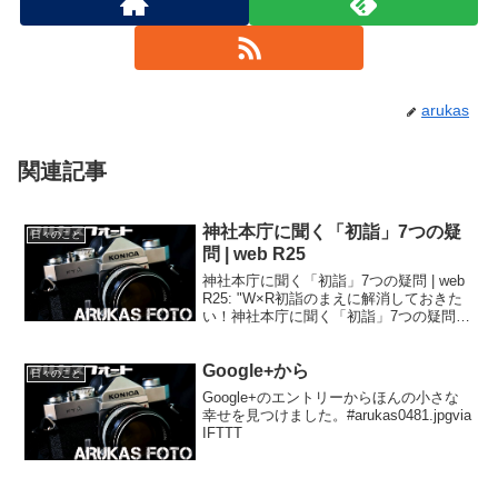
arukas
関連記事
神社本庁に聞く「初詣」7つの疑
日々のこと
問 | web R25
神社本庁に聞く「初詣」7つの疑問 | web
R25: "W×R初詣のまえに解消しておきた
い！神社本庁に聞く「初詣」7つの疑問
2014.12.29"'via Blog this'もういくつ寝る
と、お正月 と言うことで、初詣に関する
Google+から
確認事項。...
日々のこと
Google+のエントリーからほんの小さな
幸せを見つけました。#arukas0481.jpgvia
IFTTT