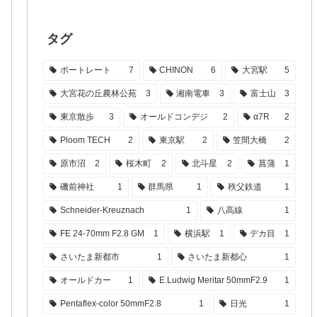
タグ
ポートレート
7
CHINON
6
大宮駅
5
大宮花の丘農林公苑
3
湘南電車
3
富士山
3
東京散歩
3
オールドコンデジ
2
α7R
2
Ploom TECH
2
東京駅
2
笠間大橋
2
原市沼
2
桜木町
2
北斗星
2
菖蒲
1
磯前神社
1
群馬県
1
秩父鉄道
1
Schneider-Kreuznach
1
八高線
1
FE 24-70mm F2.8 GM
1
横浜駅
1
デカ目
1
さいたま新都市
1
さいたま新都心
1
オールドカー
1
E.Ludwig Meritar 50mmF2.9
1
Pentaflex-color 50mmF2.8
1
日光
1