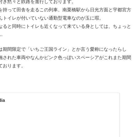
付き黙々と鉄路を進行しております。
を持って田舎を走るこの列車、南栗橋駅から日光方面と宇都宮方
んトイレが付いていない通勤型電車なのが玉に瑕。
なると同時にトイレも近くなって来ている身としては、ちょっと
…
は期間限定で「いちご王国ライン」とか言う愛称になったらし
施された車両やなんかピンク色っぽいスペーシアがこれまた期間
ております。
ia