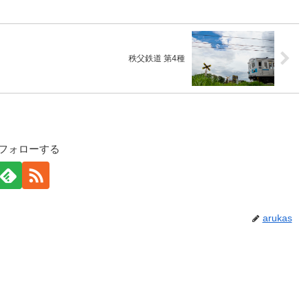
秩父鉄道 第4種
sをフォローする
arukas