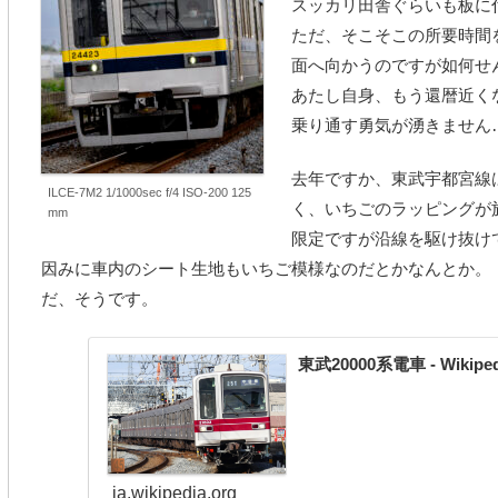
スッカリ田舎ぐらいも板に
ただ、そこそこの所要時間
面へ向かうのですが如何せ
あたし自身、もう還暦近く
乗り通す勇気が湧きません
去年ですか、東武宇都宮線
ILCE-7M2 1/1000sec f/4 ISO-200 125
く、いちごのラッピングが
mm
限定ですが沿線を駆け抜け
因みに車内のシート生地もいちご模様なのだとかなんとか。
だ、そうです。
東武20000系電車 - Wikiped
ja.wikipedia.org