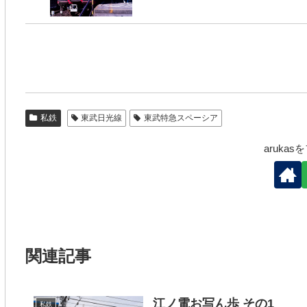
私鉄
東武日光線
東武特急スペーシア
aruka
関連記事
江ノ電お写ん歩 その1
私鉄