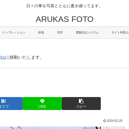
日々の事を写真とともに書き綴ってます。
ARUKAS FOTO
インプレッション
鉄道
日常
電脳日記システム
サイト利用上
rks
に移動いたします。
はてブ
LINE
コピー
2024.02.25