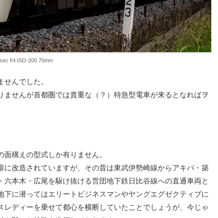
sec f/4 ISO-200 70mm
ませんでした。
りませんが首都圏では貴重な（？）特急型電車が来るとなればヲ
の面構えの型式しか有りません。
扉に改造されていますが、その昔は東武伊勢崎線からアキバ・築
・六本木・広尾を駆け抜ける営団地下鉄日比谷線への直通車両と
地下に潜ってはエリートビジネスマンやヤングエグゼクティブに
スレディーを乗せて都心を横断していたことでしょうが、今じゃ