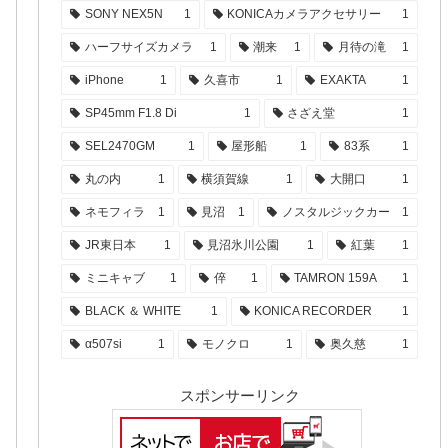
SONY NEX5N
1
KONICAカメラアクセサリー
1
ハーフサイズカメラ
1
潮来
1
月待の滝
1
iPhone
1
久喜市
1
EXAKTA
1
SP45mm F1.8 Di
1
さざえ堂
1
SEL2470GM
1
屋形船
1
83系
1
丸の内
1
横須賀線
1
大開口
1
ネモフィラ
1
見沼
1
ノスタルジックカー
1
JR東日本
1
見沼氷川公園
1
紅葉
1
ミニキャブ
1
倅
1
TAMRON 159A
1
BLACK ＆ WHITE
1
KONICA RECORDER
1
α507si
1
モノクロ
1
奥久慈
1
スポンサーリンク