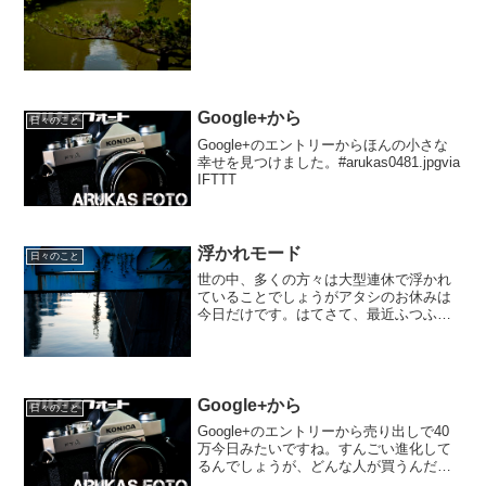
Google+から
日々のこと
Google+のエントリーからほんの小さな
幸せを見つけました。#arukas0481.jpgvia
IFTTT
浮かれモード
日々のこと
世の中、多くの方々は大型連休で浮かれ
ていることでしょうがアタシのお休みは
今日だけです。はてさて、最近ふつふつ
と湧き上がっているレンズが欲しい熱で
すが粗々焦点距離が固まってきまして
ね、しかも48回無金利キャンペーン等と
いう物欲がそそられるお店...
Google+から
日々のこと
Google+のエントリーから売り出しで40
万今日みたいですね。すんごい進化して
るんでしょうが、どんな人が買うんだろ
うか。って言うか、SONYさんはどこを