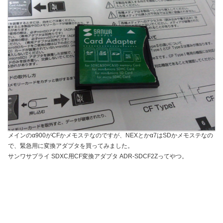
メインのα900がCFかメモステなのですが、NEXとかα7はSDかメモステなの
で、緊急用に変換アダプタを買ってみました。
サンワサプライ SDXC用CF変換アダプタ ADR-SDCF2Zってやつ。