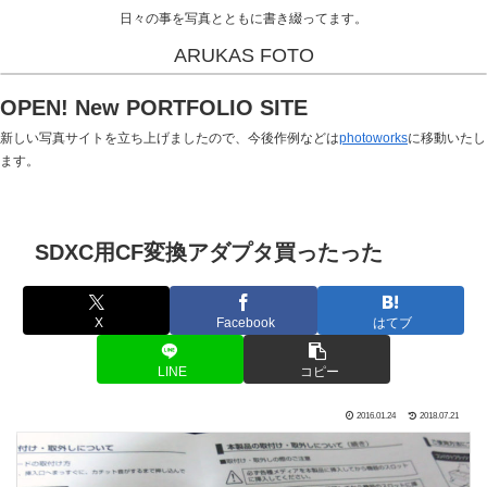
日々の事を写真とともに書き綴ってます。
ARUKAS FOTO
OPEN! New PORTFOLIO SITE
新しい写真サイトを立ち上げましたので、今後作例などは
photoworks
に移動いたし
ます。
SDXC用CF変換アダプタ買ったった
X
Facebook
はてブ
LINE
コピー
2016.01.24
2018.07.21