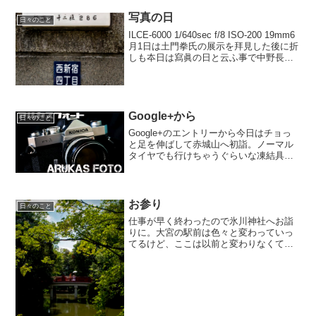
写真の日
日々のこと
ILCE-6000 1/640sec f/8 ISO-200 19mm6
月1日は土門拳氏の展示を拜見した後に折
しも夲日は寫眞の日と云ふ事で中野長者
橋から新宿ステンジヨに至るまで歩ゐて
數枚レリヰズしました。山手通りから神
田川を渡るとそこは西新...
Google+から
日々のこと
Google+のエントリーから今日はチョっ
と足を伸ばして赤城山へ初詣。ノーマル
タイヤでも行けちゃうぐらいな凍結具合
でした。（個人の感想です背景の黒檜山
（赤城の最高峰）は樹氷が期待できそう
ですね。雪の少ない今がチャンスかも。
#NEX5N#SE...
お参り
日々のこと
仕事が早く終わったので氷川神社へお詣
りに。大宮の駅前は色々と変わっていっ
てるけど、ここは以前と変わりなくてい
い感じですな。もともと埼玉県民では有
りませんが住み始めて述べ十数年、なに
か氷川さんとは相性が良いらしく定期的
にお邪魔しております。