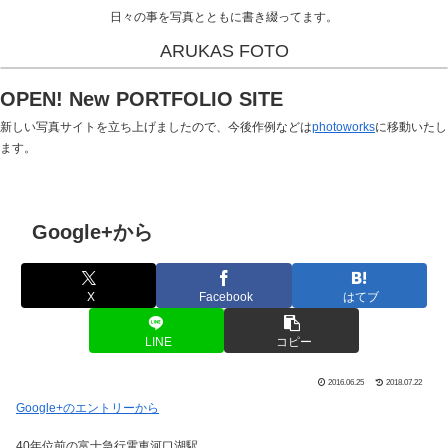
日々の事を写真とともに書き綴ってます。
ARUKAS FOTO
OPEN! New PORTFOLIO SITE
新しい写真サイトを立ち上げましたので、今後作例などは
photoworks
に移動いたし
ます。
Google+から
X
Facebook
はてブ
LINE
コピー
2016.06.25
2018.07.22
Google+のエントリーから
40年位前の富士急行電車河口湖駅。