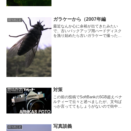
てみたら、人・人・人でおったまげたの
なんの。どうやらホタル祭りが行われて
いたらしく、人とホタルで...
ガラケーから（2007年編
日々のこと
最近なんか心に余裕が出てきたみたい
で、古いバックアップ用ハードディスク
を漁り始めたら古いガラケーで撮った写
真が出てきた。東京駅新幹線ホーム下で
働く人々と、列車待ちの人の対比が面白
いかなと思って撮ったけど、そんなでも
なかった感満載です。Exi...
対策
日々のこと
この前の投稿でSoftBankの5GB超えペナ
ルティーで云々と述べましたが、文句ば
っか言っててもしょうがないので街中に
飛んでいるという無線LANに頼らせても
らうことにしました。を、入れてみてな
んとかギガ節約できないかな、ってとこ
ろです。使っ...
写真談義
日々のこと