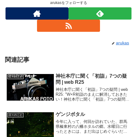
arukasをフォローする
arukas
関連記事
神社本庁に聞く「初詣」7つの疑
日々のこと
問 | web R25
神社本庁に聞く「初詣」7つの疑問 | web
R25: "W×R初詣のまえに解消しておきた
い！神社本庁に聞く「初詣」7つの疑問
2014.12.29"'via Blog this'もういくつ寝る
と、お正月 と言うことで、初詣に関する
ゲンジボタル
確認事項。...
日々のこと
今年に入って、何回か訪れていた、群馬
県榛東村の八幡ホタルの郷。水曜日に行
ったときには、まだ出はじめぐらいだっ
たので、今日あたりから見頃かなといっ