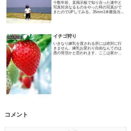
十数年前、某掲示板で知り合った連中と
写真対決なるものをやった時の写真がで
きたのでUPしてみる。35mm1本勝負当時
定期的にやってましてね、○○レンズ一本
勝負的なお題で競い合ってました、が、
当然負け続けてたな。wトンボの絵は
HEXANON35...
イチゴ狩り
日々のこと
いきなり練乳を渡される所には絶対に行
きません。練乳お変わり自由なんてのは
愚の骨頂かと思われます。ここは家から
20分ぐらいで行ける所なんですが、ヘタ
を入れる紙コップしか渡されません。イ
チゴの味で勝負してくれます。嬉しいで
す。
コメント