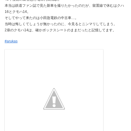
本当は鉄道ファン誌で見た新車を撮りたかったのだが、留置線で休むはクハ
16とクモハ14。
そしてやって来たのは小田急電鉄の中古車…。
当時は悔しくてしょうが無かったのに、今見るとニンマリしてしまう。
2扉のクモハ14は、確かボックスシートのままだったと記憶してます。
#arukas