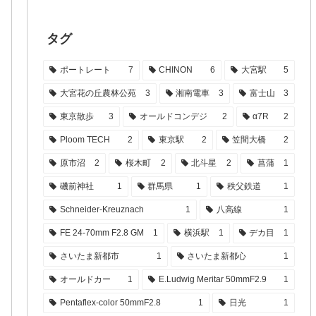
タグ
ポートレート
7
CHINON
6
大宮駅
5
大宮花の丘農林公苑
3
湘南電車
3
富士山
3
東京散歩
3
オールドコンデジ
2
α7R
2
Ploom TECH
2
東京駅
2
笠間大橋
2
原市沼
2
桜木町
2
北斗星
2
菖蒲
1
磯前神社
1
群馬県
1
秩父鉄道
1
Schneider-Kreuznach
1
八高線
1
FE 24-70mm F2.8 GM
1
横浜駅
1
デカ目
1
さいたま新都市
1
さいたま新都心
1
オールドカー
1
E.Ludwig Meritar 50mmF2.9
1
Pentaflex-color 50mmF2.8
1
日光
1