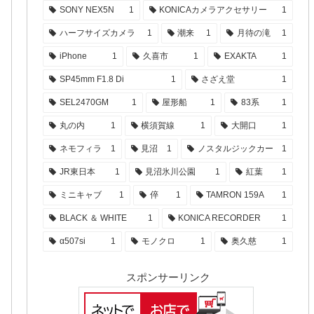
SONY NEX5N
1
KONICAカメラアクセサリー
1
ハーフサイズカメラ
1
潮来
1
月待の滝
1
iPhone
1
久喜市
1
EXAKTA
1
SP45mm F1.8 Di
1
さざえ堂
1
SEL2470GM
1
屋形船
1
83系
1
丸の内
1
横須賀線
1
大開口
1
ネモフィラ
1
見沼
1
ノスタルジックカー
1
JR東日本
1
見沼氷川公園
1
紅葉
1
ミニキャブ
1
倅
1
TAMRON 159A
1
BLACK ＆ WHITE
1
KONICA RECORDER
1
α507si
1
モノクロ
1
奥久慈
1
スポンサーリンク