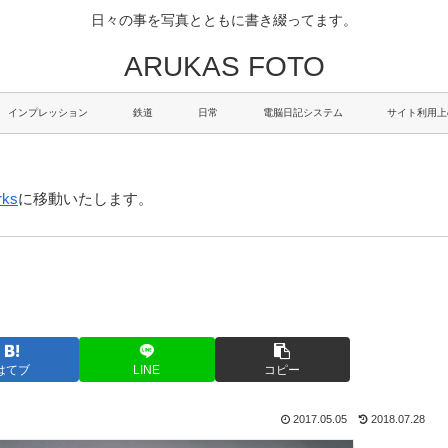
日々の事を写真とともに書き綴ってます。
ARUKAS FOTO
インプレッション
鉄道
日常
電脳日記システム
サイト利用上
rks
に移動いたします。
はてブ
LINE
コピー
2017.05.05
2018.07.28