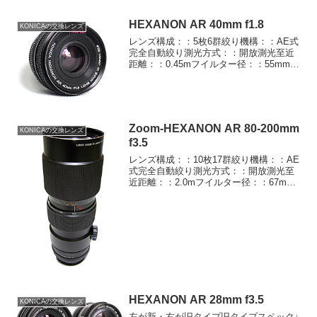
HEXANON AR 40mm f1.8
KONICAの交換レンズ
レンズ構成：：5枚6群絞り機構：：AE式
完全自動絞り測光方式：：開放測光至近
距離：：0.45mフイルター径：：55mmフ
ード：：ねじ込み式長さ×最大径
（mm）：：27×62.5重さ：：140g知る人
ぞ知るパンケーキレンズの逸品。とは言
うもの...
Zoom-HEXANON AR 80-200mm
KONICAの交換レンズ
f3.5
レンズ構成：：10枚17群絞り機構：：AE
式完全自動絞り測光方式：：開放測光至
近距離：：2.0mフイルター径：：67mm
フード：：ねじ込み式長さ×最大径
（mm）：：-重さ：：1170gデカイ！重
い！単体で重量がカメラ1台分かそれ以
上！古いズ...
HEXANON AR 28mm f3.5
KONICAの交換レンズ
左が新・右が旧タイプ旧タイプスペック↓