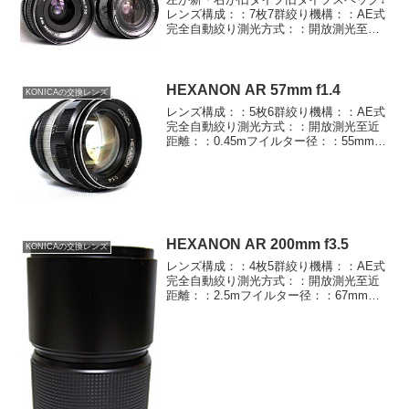
レンズ構成：：7枚7群絞り機構：：AE式
完全自動絞り測光方式：：開放測光至近
距離：：0.3mフイルター径：：55mmフ
ード：：かぶせ式長さ×最大径
（mm）：：42×64重さ：：210g新タイプ
スペック↓...
HEXANON AR 57mm f1.4
KONICAの交換レンズ
レンズ構成：：5枚6群絞り機構：：AE式
完全自動絞り測光方式：：開放測光至近
距離：：0.45mフイルター径：：55mmフ
ード：：ねじ込み式長さ×最大径
（mm）：：-重さ：：280gHEXANONの
定番、スタンダード中のスタンダード。
もう30...
HEXANON AR 200mm f3.5
KONICAの交換レンズ
レンズ構成：：4枚5群絞り機構：：AE式
完全自動絞り測光方式：：開放測光至近
距離：：2.5mフイルター径：：67mmフ
ード：：引き出し式組み込み長さ×最大径
（mm）：：147×74重さ：：880gカメラ1
台分の重さをどう判断するかは･･･。