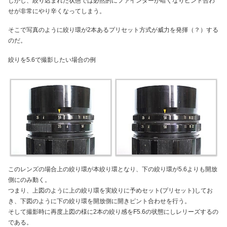
しかし、絞り込まれた状態では必然的にファインダーが暗くなりピント合わ
せが非常にやり辛くなってしまう。
そこで写真のように絞り環が2本あるプリセット方式が威力を発揮（？）する
のだ。
絞りを5.6で撮影したい場合の例
このレンズの場合上の絞り環が本絞り環となり、下の絞り環が5.6よりも開放
側にのみ動く。
つまり、上図のように上の絞り環を実絞りに予めセット(プリセット)してお
き、下図のように下の絞り環を開放側に開きピント合わせを行う。
そして撮影時に再度上図の様に2本の絞り感をF5.6の状態にしレリーズするの
である。