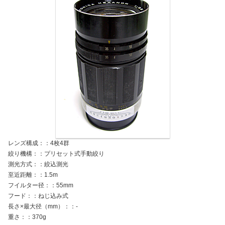
レンズ構成：：4枚4群
絞り機構：：プリセット式手動絞り
測光方式：：絞込測光
至近距離：：1.5m
フイルター径：：55mm
フード：：ねじ込み式
長さ×最大径（mm）：：-
重さ：：370g