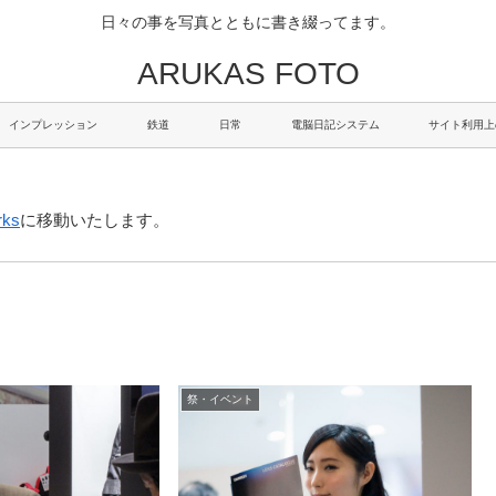
日々の事を写真とともに書き綴ってます。
ARUKAS FOTO
インプレッション
鉄道
日常
電脳日記システム
サイト利用上
rks
に移動いたします。
祭・イベント