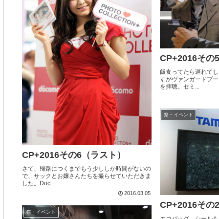
CP+2016その
飯食ってたら遅れてし
すがヴァンガードブー
を拝聴。セミ...
祭・イベント
CP+2016その6（ラスト）
さて、帰路につくまでもう少ししか時間がないの
で、サックとお嬢さんたちを撮らせていただきま
した。Doc...
2016.03.05
CP+2016その
祭・イベント
エコバッグ、シールも