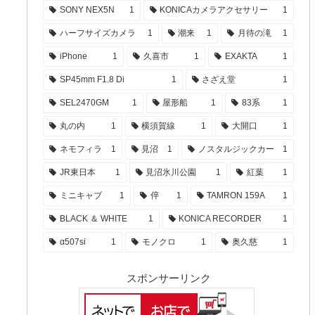
SONY NEX5N
1
KONICAカメラアクセサリー
1
ハーフサイズカメラ
1
潮来
1
月待の滝
1
iPhone
1
久喜市
1
EXAKTA
1
SP45mm F1.8 Di
1
さざえ堂
1
SEL2470GM
1
屋形船
1
83系
1
丸の内
1
横須賀線
1
大開口
1
ネモフィラ
1
見沼
1
ノスタルジックカー
1
JR東日本
1
見沼氷川公園
1
紅葉
1
ミニキャブ
1
倅
1
TAMRON 159A
1
BLACK ＆ WHITE
1
KONICA RECORDER
1
α507si
1
モノクロ
1
奥久慈
1
スポンサーリンク