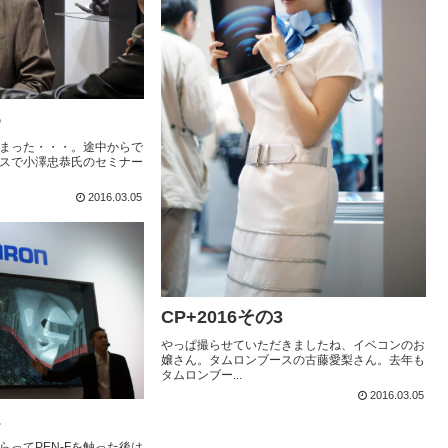
5
まった・・・。途中からで
スで小澤忠恭氏のセミナー
2016.03.05
CP+2016その3
やっぱ撮らせていただきましたね、イベコンのお
嬢さん。タムロンブースの古藤愛梨さん。去年も
タムロンブー...
2016.03.05
2
らってPEN-Fを触った後は