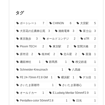
タグ
ポートレート
7
CHINON
6
大宮駅
5
大宮花の丘農林公苑
3
湘南電車
3
富士山
3
東京散歩
3
オールドコンデジ
2
α7R
2
Ploom TECH
2
東京駅
2
笠間大橋
2
原市沼
2
桜木町
2
北斗星
2
菖蒲
1
磯前神社
1
群馬県
1
秩父鉄道
1
Schneider-Kreuznach
1
八高線
1
FE 24-70mm F2.8 GM
1
横浜駅
1
デカ目
1
さいたま新都市
1
さいたま新都心
1
オールドカー
1
E.Ludwig Meritar 50mmF2.9
1
Pentaflex-color 50mmF2.8
1
日光
1