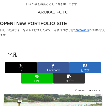
日々の事を写真とともに書き綴ってます。
ARUKAS FOTO
OPEN! New PORTFOLIO SITE
新しい写真サイトを立ち上げましたので、今後作例などは
photoworks
に移動いたし
ます。
平凡
X
Facebook
はてブ
LINE
コピー
2006.11.25
2018.07.08