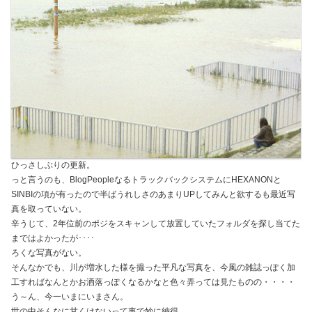
ひっさしぶりの更新。
っと言うのも、BlogPeopleなるトラックバックシステムにHEXANONと
SINBIの項が有ったので半ばうれしさのあまりUPしてみんと欲するも最近写
真を取っていない。
辛うじて、2年位前のポジをスキャンして放置していたフォルダを探し当てた
まではよかったが････
ろくな写真がない。
そんなかでも、川が増水した様を撮った平凡な写真を、今風の雑誌っぽく加
工すればなんとかお洒落っぽくなるかなと色々弄っては見たものの・・・・
う～ん、今一いまにいまさん。
世の中そんなに甘くはないって事で妙に納得。