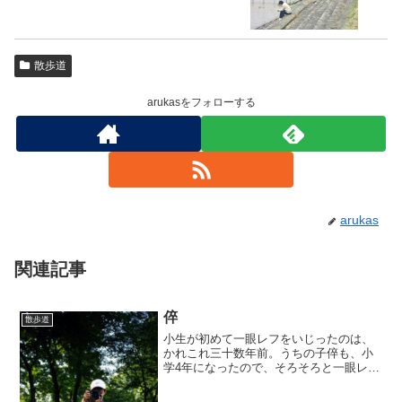
散歩道
arukasをフォローする
arukas
関連記事
倅
散歩道
小生が初めて一眼レフをいじったのは、
かれこれ三十数年前。うちの子倅も、小
学4年になったので、そろそろと一眼レフ
でも持たせてみることにした。重いと
か、ピントが合わないとか文句を垂れる