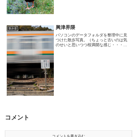
興津界隈
散歩道
パソコンのデータフォルダを整理中に見
つけた散歩写真。（ちょっと古いのは気
のせいと思いつつ桜満開な感じ・・・。
散歩がてら清水区の興津界隈をそぞろ歩
き。名物らしき「たいやき屋さん」には
行き着かなかったけれども、復元された
興津坐漁荘で暫し癒し空間...
コメント
コメントを書き込む