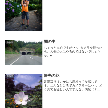
とおもいきや、中々どうして、結構楽し
そうにレリーズしていた。...
闇の中
散歩道
ちょっと古めですが･･･。カメラを持った
ら、大概の人はやるのではないでしょう
か。w
軒先の花
散歩道
常澄辺りはいかにも農村ってな感じで
す。こんなところでカメラ片手に･･･、ど
う見ても怪しい人ですわな。偶然（？）
車に積んでいたKONICA IIBMを片手に手
当たり次第にレリーズ。忙しない日常に
ホット一息、なんとも豊かな気分に浸れ
た一時でした...