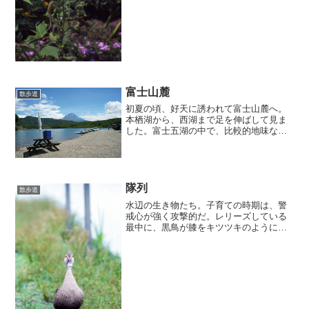
富士山麓
散歩道
初夏の頃、好天に誘われて富士山麓へ。
本栖湖から、西湖まで足を伸ばして見ま
した。富士五湖の中で、比較的地味な
（？）西湖だけど、西湖いやしの里根場
という茅葺きの集落もあっったりして、
中々の風情。年明け辺り、冬の風情を味
わいに再訪してみよう。そし...
隊列
散歩道
水辺の生き物たち。子育ての時期は、警
戒心が強く攻撃的だ。レリーズしている
最中に、黒鳥が膝をキツツキのように何
回もつついてくる。これが結構痛い。親
鴨にもガンくれられたw我が子のために敢
然と人間に立ち向かう強さに負け早々に
退散したのでした。