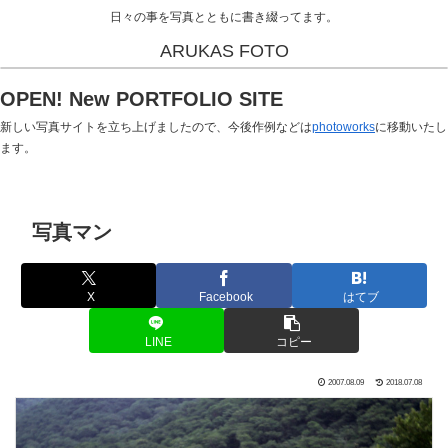
日々の事を写真とともに書き綴ってます。
ARUKAS FOTO
OPEN! New PORTFOLIO SITE
新しい写真サイトを立ち上げましたので、今後作例などは
photoworks
に移動いたし
ます。
写真マン
X
Facebook
はてブ
LINE
コピー
2007.08.09
2018.07.08