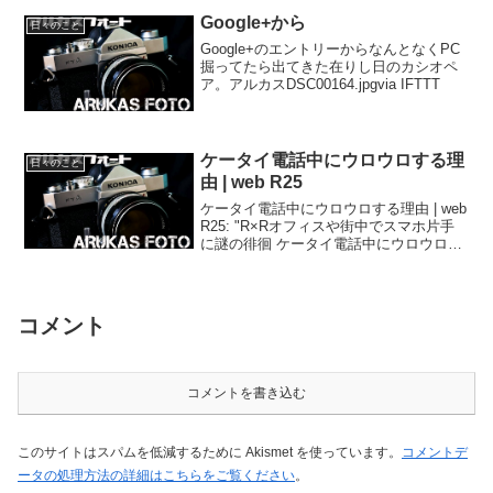
たんだ、全く覚えていな...
Google+から
日々のこと
Google+のエントリーからなんとなくPC
掘ってたら出てきた在りし日のカシオペ
ア。アルカスDSC00164.jpgvia IFTTT
ケータイ電話中にウロウロする理
日々のこと
由 | web R25
ケータイ電話中にウロウロする理由 | web
R25: "R×Rオフィスや街中でスマホ片手
に謎の徘徊 ケータイ電話中にウロウロす
る理由2014.04.03"'via Blog this'あぁ、こ
れすごく身に覚えがある。どうしても治
んないんだ...
コメント
コメントを書き込む
このサイトはスパムを低減するために Akismet を使っています。
コメントデ
ータの処理方法の詳細はこちらをご覧ください
。