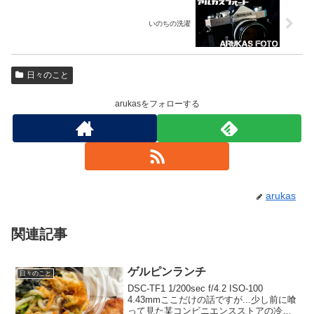
いのちの洗濯
日々のこと
arukasをフォローする
arukas
関連記事
ゲルピンランチ
日々のこと
DSC-TF1 1/200sec f/4.2 ISO-100
4.43mmここだけの話ですが...少し前に喰
って見た某コンビニエンスストアの冷や