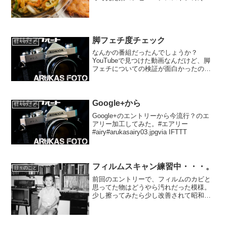
しうどん。ポップには新商品の冷やしう
どんである触れ込みと共に麺とつゆが２
層容器になった事で云々と...
脚フェチ度チェック
日々のこと
なんかの番組だったんでしょうか？
YouTubeで見つけた動画なんだけど、脚
フェチについての検証が面白かったので
拾ってきました。冒頭の部分は、まぁど
うなんだろうってな感じなんだけれど
も、2分50秒から「あなたの足フェチ度チ
ェック」なるものがあ...
Google+から
日々のこと
Google+のエントリーから今流行？のエ
アリー加工してみた。#エアリー
#airy#arukasairy03.jpgvia IFTTT
フィルムスキャン練習中・・・。
日々のこと
前回のエントリーで、フィルムのカビと
思ってた物はどうやら汚れだった模様。
少し擦ってみたら少し改善されて昭和の
少年なアタシが少しまともに取り込める
ような気がする。相変わらず50年以上前
のアタシなのですが少年サンデー読んで