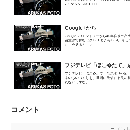
2015/02/21via IFTTT
Google+から
日々のこと
Google+のエントリーから40年位前
留置線で休むはクハ16とクモハ14。そ
に、今見るとニン...
フジテレビ「ほこ�たて」
日々のこと
フジテレビ「ほこ�たて」放送取りやめ 出
本のものづくりを、世間に発信する良い
れないっすな。...
コメント
コメン