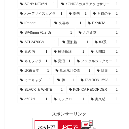
SONY NEX5N
1
KONICAカメラアクセサリー
1
ハーフサイズカメラ
1
潮来
1
月待の滝
1
iPhone
1
久喜市
1
EXAKTA
1
SP45mm F1.8 Di
1
さざえ堂
1
SEL2470GM
1
屋形船
1
83系
1
丸の内
1
横須賀線
1
大開口
1
ネモフィラ
1
見沼
1
ノスタルジックカー
1
JR東日本
1
見沼氷川公園
1
紅葉
1
ミニキャブ
1
倅
1
TAMRON 159A
1
BLACK ＆ WHITE
1
KONICA RECORDER
1
α507si
1
モノクロ
1
奥久慈
1
スポンサーリンク