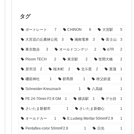
タグ
ポートレート
7
CHINON
6
大宮駅
5
大宮花の丘農林公苑
3
湘南電車
3
富士山
3
東京散歩
3
オールドコンデジ
2
α7R
2
Ploom TECH
2
東京駅
2
笠間大橋
2
原市沼
2
桜木町
2
北斗星
2
菖蒲
1
磯前神社
1
群馬県
1
秩父鉄道
1
Schneider-Kreuznach
1
八高線
1
FE 24-70mm F2.8 GM
1
横浜駅
1
デカ目
1
さいたま新都市
1
さいたま新都心
1
オールドカー
1
E.Ludwig Meritar 50mmF2.9
1
Pentaflex-color 50mmF2.8
1
日光
1