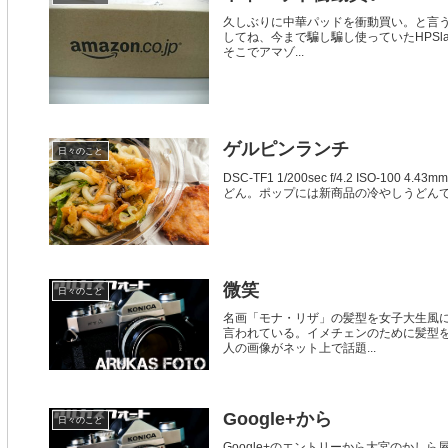
久しぶりに中華パッドを衝動買い。と言
してね、今まで騙し騙し使っていたHPSla
そこでアマゾ...
ゲルピンランチ
日々のこと
DSC-TF1 1/200sec f/4.2 IS
どん。ポップには新商品の冷やしうどんで
微笑
日々のこと
名画「モナ・リザ」の髪型を女子大生風
言われている。イメチェンのために髪型を
人の画像がネット上で話題...
Google+から
日々のこと
Google+のエントリーから大宮のかしら