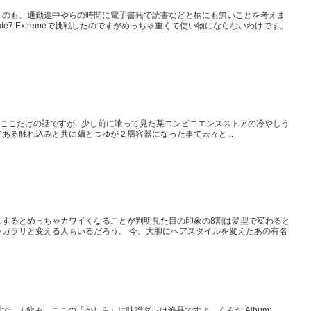
うのも、通勤途中やらの時間に電子書籍で読書などと柄にも無いことを考えま
te7 Extremeで挑戦したのですがめっちゃ重くて使い物にならないわけです。
O-100 4.43mmここだけの話ですが...少し前に喰って見た某コンビニエンスストアの冷やしう
ある触れ込みと共に麺とつゆが２層容器になった事で云々と...
にするとめっちゃカワイくなることが判明見た目の印象の8割は髪型で変わると
ガラリと変える人もいるだろう。 今、大胆にヘアスタイルを変えたあの有名
屋で一人飲み。ここの「かしら」に味噌ダレは絶品ですよ。くろだ Album: