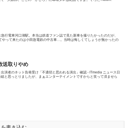
の富士急行電車河口湖駅。本当は鉄道ファン誌で見た新車を撮りたかったのだが、
してやって来たのは小田急電鉄の中古車…。当時は悔しくてしょうが無かったの
放送取りやめ
演者のネット告発受け「不適切と思われる演出」確認 - ITmedia ニュース日
番組と思っとりましたが、まぁエンターテイメントですからと笑って済ませら
トを書き込む