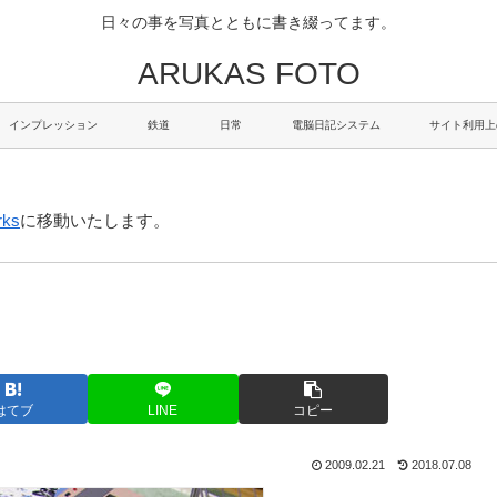
日々の事を写真とともに書き綴ってます。
ARUKAS FOTO
インプレッション
鉄道
日常
電脳日記システム
サイト利用上
rks
に移動いたします。
はてブ
LINE
コピー
2009.02.21
2018.07.08