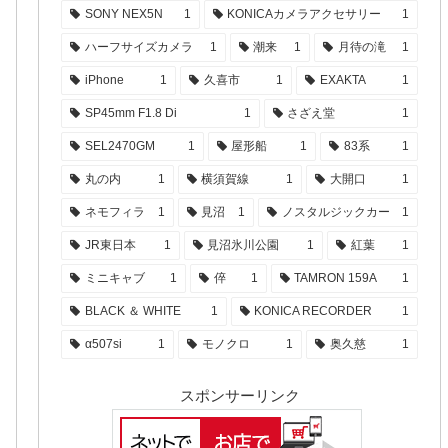
SONY NEX5N
1
KONICAカメラアクセサリー
1
ハーフサイズカメラ
1
潮来
1
月待の滝
1
iPhone
1
久喜市
1
EXAKTA
1
SP45mm F1.8 Di
1
さざえ堂
1
SEL2470GM
1
屋形船
1
83系
1
丸の内
1
横須賀線
1
大開口
1
ネモフィラ
1
見沼
1
ノスタルジックカー
1
JR東日本
1
見沼氷川公園
1
紅葉
1
ミニキャブ
1
倅
1
TAMRON 159A
1
BLACK ＆ WHITE
1
KONICA RECORDER
1
α507si
1
モノクロ
1
奥久慈
1
スポンサーリンク