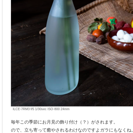
ILCE-7RM3 f/5 1/30sec ISO-800 24mm
毎年この季節にお月見の飾り付け（？）がされます。
ので、立ち寄って癒やされるわけなのですよガラにもなくね