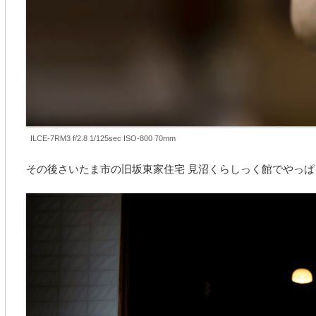
ILCE-7RM3 f/2.8 1/125sec ISO-800 70mm
その後さいたま市の旧坂東家住宅 見沼くらしっく館でやっ