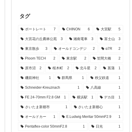
タグ
ポートレート
7
CHINON
6
大宮駅
5
大宮花の丘農林公苑
3
湘南電車
3
富士山
3
東京散歩
3
オールドコンデジ
2
α7R
2
Ploom TECH
2
東京駅
2
笠間大橋
2
原市沼
2
桜木町
2
北斗星
2
菖蒲
1
磯前神社
1
群馬県
1
秩父鉄道
1
Schneider-Kreuznach
1
八高線
1
FE 24-70mm F2.8 GM
1
横浜駅
1
デカ目
1
さいたま新都市
1
さいたま新都心
1
オールドカー
1
E.Ludwig Meritar 50mmF2.9
1
Pentaflex-color 50mmF2.8
1
日光
1