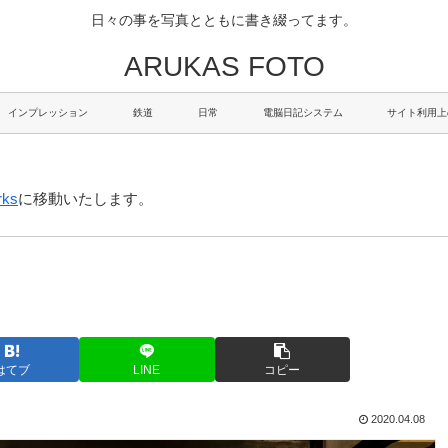
日々の事を写真とともに書き綴ってます。
ARUKAS FOTO
インプレッション
鉄道
日常
電脳日記システム
サイト利用上
rks
に移動いたします。
はてブ
LINE
コピー
2020.04.08