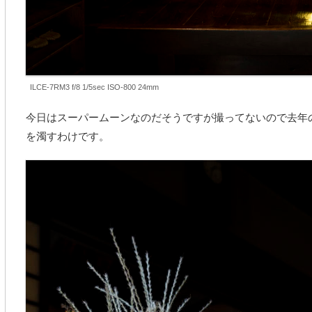
ILCE-7RM3 f/8 1/5sec ISO-800 24mm
今日はスーパームーンなのだそうですが撮ってないので去年
を濁すわけです。