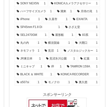
SONY NEX5N
1
KONICAカメラアクセサリー
1
ハーフサイズカメラ
1
潮来
1
月待の滝
1
iPhone
1
久喜市
1
EXAKTA
1
SP45mm F1.8 Di
1
さざえ堂
1
SEL2470GM
1
屋形船
1
83系
1
丸の内
1
横須賀線
1
大開口
1
ネモフィラ
1
見沼
1
ノスタルジックカー
1
JR東日本
1
見沼氷川公園
1
紅葉
1
ミニキャブ
1
倅
1
TAMRON 159A
1
BLACK ＆ WHITE
1
KONICA RECORDER
1
α507si
1
モノクロ
1
奥久慈
1
スポンサーリンク