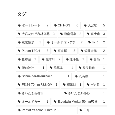
タグ
ポートレート
7
CHINON
6
大宮駅
5
大宮花の丘農林公苑
3
湘南電車
3
富士山
3
東京散歩
3
オールドコンデジ
2
α7R
2
Ploom TECH
2
東京駅
2
笠間大橋
2
原市沼
2
桜木町
2
北斗星
2
菖蒲
1
磯前神社
1
群馬県
1
秩父鉄道
1
Schneider-Kreuznach
1
八高線
1
FE 24-70mm F2.8 GM
1
横浜駅
1
デカ目
1
さいたま新都市
1
さいたま新都心
1
オールドカー
1
E.Ludwig Meritar 50mmF2.9
1
Pentaflex-color 50mmF2.8
1
日光
1