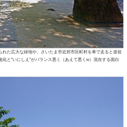
られた広大な緑地や、さいたま市近郊市区町村を車で走ると道祖
化と”いにしえ”がバランス悪く（あえて悪くw）混在する面白