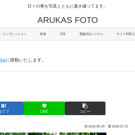
日々の事を写真とともに書き綴ってます。
ARUKAS FOTO
インプレッション
鉄道
日常
電脳日記システム
サイト利用上
rks
に移動いたします。
はてブ
LINE
コピー
2016.05.29
2018.07.22