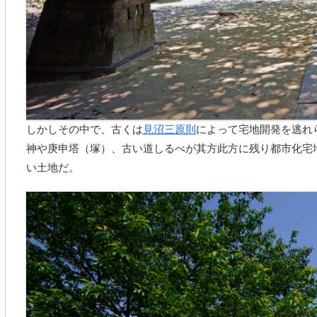
しかしその中で、古くは
見沼三原則
によって宅地開発を逃れ
神や庚申塔（塚）、古い道しるべが其方此方に残り都市化宅地
い土地だ。