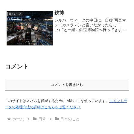
鉄博
日々のこと
シルバーウィークの中日に、自称"写真マ
ン（カメラマンと言いたかったらし
い）"と一緒に鉄道博物館へ行ってきまし
た。何を見に行ったかと言うと、え～っ
と、人。ってぐらいにごった返していま
した。朝一に行ったんですが、既に千人
を超えているかと思われる...
コメント
コメントを書き込む
このサイトはスパムを低減するために Akismet を使っています。
コメントデ
ータの処理方法の詳細はこちらをご覧ください
。
ホーム
日常
日々のこと