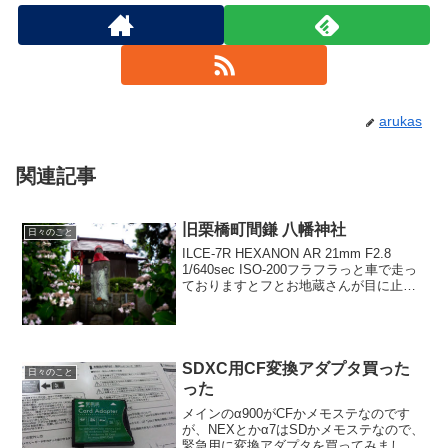
arukas
関連記事
旧栗橋町間鎌 八幡神社
日々のこと
ILCE-7R HEXANON AR 21mm F2.8
1/640sec ISO-200フラフラっと車で走っ
ておりますとフとお地蔵さんが目に止ま
りました。ILCE-7R HEXANON AR
85mm F1.8 1/1000sec ISO...
SDXC用CF変換アダプタ買った
日々のこと
った
メインのα900がCFかメモステなのです
が、NEXとかα7はSDかメモステなので、
緊急用に変換アダプタを買ってみまし