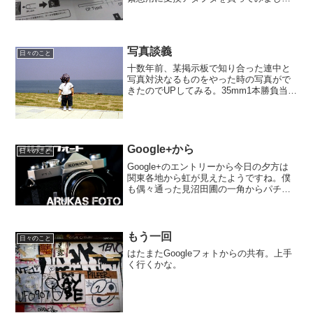
た。サンワサプライ SDXC用CF変換アダ
プタ ADR-SDCF2Zってやつ。因みになん
の緊急用だかは自分でもよくわかって
ま...
写真談義
日々のこと
十数年前、某掲示板で知り合った連中と
写真対決なるものをやった時の写真がで
きたのでUPしてみる。35mm1本勝負当時
定期的にやってましてね、○○レンズ一本
勝負的なお題で競い合ってました、が、
当然負け続けてたな。wトンボの絵は
HEXANON35...
Google+から
日々のこと
Google+のエントリーから今日の夕方は
関東各地から虹が見えたようですね。僕
も偶々通った見沼田圃の一角からパチ
リ。気がつくのが遅くって、一番いい時
間は逃してしまったようですが、まぁ僕
に写真の神様が降りてきた例がないので
こんなもんでしょう。...
もう一回
日々のこと
はたまたGoogleフォトからの共有。上手
く行くかな。