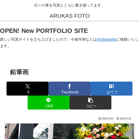
日々の事を写真とともに書き綴ってます。
ARUKAS FOTO
OPEN! New PORTFOLIO SITE
新しい写真サイトを立ち上げましたので、今後作例などは
photoworks
に移動いたし
ます。
鉛筆画
X
Facebook
はてブ
LINE
コピー
2016.07.02
2018.07.22