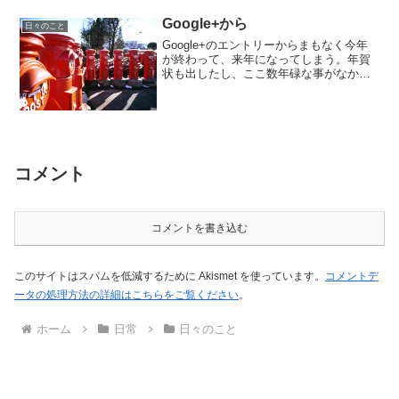
Google+から
日々のこと
Google+のエントリーからまもなく今年
が終わって、来年になってしまう。年賀
状も出したし、ここ数年碌な事がなかっ
たなぁ。（遠い目来年こそは、充実した
年にしたいぞっと。ぐぐたす
Image0026.jpgvia IFTTT
コメント
コメントを書き込む
このサイトはスパムを低減するために Akismet を使っています。
コメントデ
ータの処理方法の詳細はこちらをご覧ください
。
ホーム
日常
日々のこと