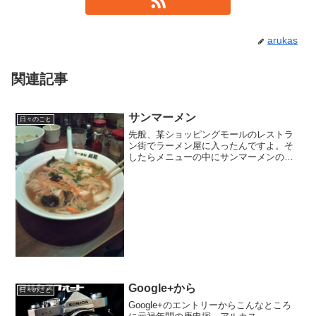
arukas
関連記事
サンマーメン
日々のこと
先般、某ショッピングモールのレストラ
ン街でラーメン屋に入ったんですよ。そ
したらメニューの中にサンマーメンの文
字を見つけまして、悩むことなく注文し
ました。横浜育ちならみんな知ってるサ
ンマーメン♪ハマを離れて二十数年、懐か
しのサンマーメン♪♪ん...
Google+から
日々のこと
Google+のエントリーからこんなところ