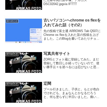
に元禄年間の庚申塚。アルカス
DSC02042.jpgvia IFTTT
古いパソコンへchrome os flexを
日々のこと
入れてみた話（その2）
先の投稿で富士通 ARROWS Tab Q507に
Chrome os flexを入れた旨の投稿を上げ
ました。このBlogを書いてみたりチョコ
チョコと弄って居りますが先ず持ってこ
の機種では...起動が遅い！昔懐かしい
WIN95程の感覚では有り...
写真共有サイト
日々のこと
ZORGとフォト蔵に登録してみた。まだ
登録して数日しか経っていないので、使
い勝手云々を述べるには忍びないと思い
つつ感想をば。ZORG、フォト蔵ともに
アルバム機能があり、写真のカテゴリ分
けが出来る。んが、ZORGは銭を払わな
い限りアルバム作成...
迂闊
日々のこと
プール行きました、子供と。もとが色白
でけれども、まぁなんとかなるだろう
と、何も塗らずに半日いました。痛いん
だよね、うん、痛い。…。