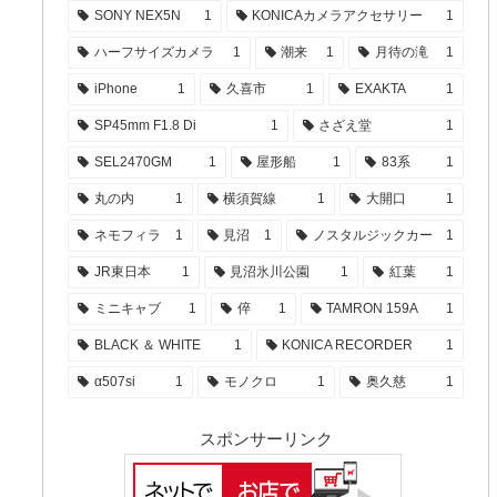
SONY NEX5N
1
KONICAカメラアクセサリー
1
ハーフサイズカメラ
1
潮来
1
月待の滝
1
iPhone
1
久喜市
1
EXAKTA
1
SP45mm F1.8 Di
1
さざえ堂
1
SEL2470GM
1
屋形船
1
83系
1
丸の内
1
横須賀線
1
大開口
1
ネモフィラ
1
見沼
1
ノスタルジックカー
1
JR東日本
1
見沼氷川公園
1
紅葉
1
ミニキャブ
1
倅
1
TAMRON 159A
1
BLACK ＆ WHITE
1
KONICA RECORDER
1
α507si
1
モノクロ
1
奥久慈
1
スポンサーリンク