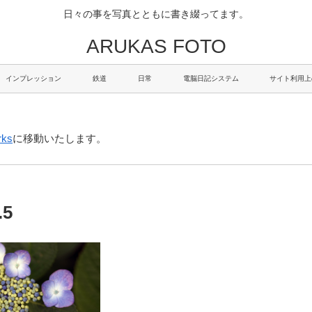
日々の事を写真とともに書き綴ってます。
ARUKAS FOTO
インプレッション
鉄道
日常
電脳日記システム
サイト利用上
rks
に移動いたします。
.5