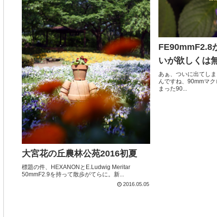
FE90mmF2
いが欲しくは
あぁ、ついに出てしま
んですね、90mmマ
まった90...
大宮花の丘農林公苑2016初夏
標題の件、HEXANONとE.Ludwig Meritar
50mmF2.9を持って散歩がてらに。新...
2016.05.05