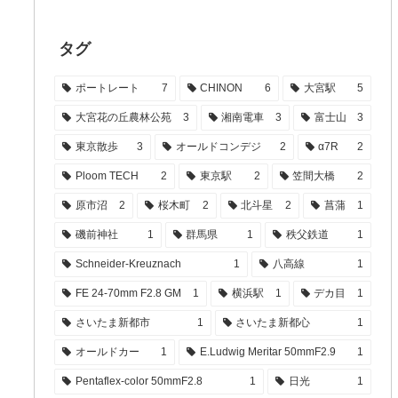
タグ
ポートレート
7
CHINON
6
大宮駅
5
大宮花の丘農林公苑
3
湘南電車
3
富士山
3
東京散歩
3
オールドコンデジ
2
α7R
2
Ploom TECH
2
東京駅
2
笠間大橋
2
原市沼
2
桜木町
2
北斗星
2
菖蒲
1
磯前神社
1
群馬県
1
秩父鉄道
1
Schneider-Kreuznach
1
八高線
1
FE 24-70mm F2.8 GM
1
横浜駅
1
デカ目
1
さいたま新都市
1
さいたま新都心
1
オールドカー
1
E.Ludwig Meritar 50mmF2.9
1
Pentaflex-color 50mmF2.8
1
日光
1