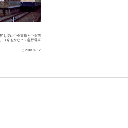
尻を境に中央東線と中央西
。（今もかな？？急行電車
2018.02.12