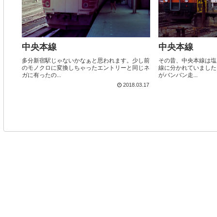
中央本線
中央本線
多分新宿駅じゃないかなぁと思われます。少し前
その昔、中央本線は塩
のモノクロに変換しちゃったエントリーと同じネ
線に分かれていました
ガに有ったの...
がバンバン走...
2018.03.17