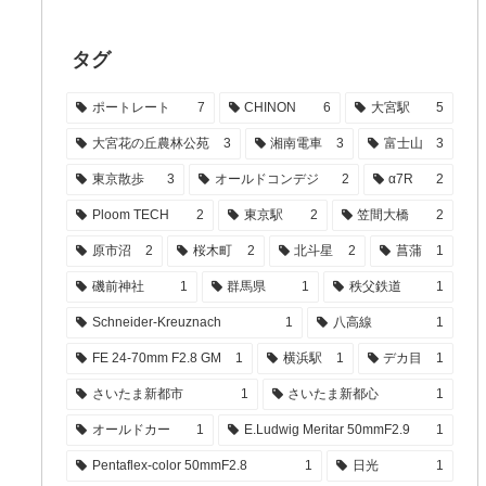
タグ
ポートレート
7
CHINON
6
大宮駅
5
大宮花の丘農林公苑
3
湘南電車
3
富士山
3
東京散歩
3
オールドコンデジ
2
α7R
2
Ploom TECH
2
東京駅
2
笠間大橋
2
原市沼
2
桜木町
2
北斗星
2
菖蒲
1
磯前神社
1
群馬県
1
秩父鉄道
1
Schneider-Kreuznach
1
八高線
1
FE 24-70mm F2.8 GM
1
横浜駅
1
デカ目
1
さいたま新都市
1
さいたま新都心
1
オールドカー
1
E.Ludwig Meritar 50mmF2.9
1
Pentaflex-color 50mmF2.8
1
日光
1