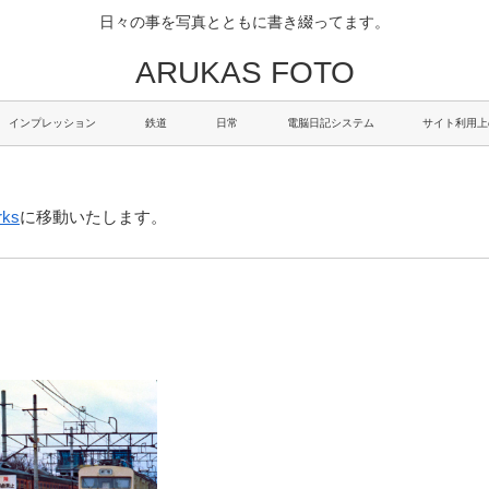
日々の事を写真とともに書き綴ってます。
ARUKAS FOTO
インプレッション
鉄道
日常
電脳日記システム
サイト利用上
rks
に移動いたします。