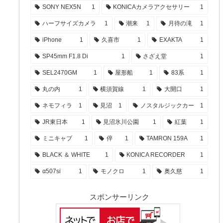
SONY NEX5N
1
KONICAカメラアクセサリー
1
ハーフサイズカメラ
1
潮来
1
月待の滝
1
iPhone
1
久喜市
1
EXAKTA
1
SP45mm F1.8 Di
1
さざえ堂
1
SEL2470GM
1
屋形船
1
83系
1
丸の内
1
横須賀線
1
大開口
1
ネモフィラ
1
見沼
1
ノスタルジックカー
1
JR東日本
1
見沼氷川公園
1
紅葉
1
ミニキャブ
1
倅
1
TAMRON 159A
1
BLACK ＆ WHITE
1
KONICA RECORDER
1
α507si
1
モノクロ
1
奥久慈
1
スポンサーリンク