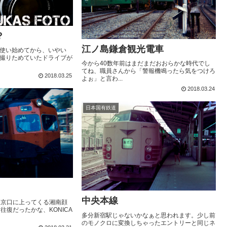
？
江ノ島鎌倉観光電車
使い始めてから、いやい
撮りためていたドライブが
今から40数年前はまだまだおおらかな時代でし
てね、職員さんから「警報機鳴ったら気をつけろ
2018.03.25
よぉ」と言わ...
2018.03.24
日本国有鉄道
中央本線
東京口に上ってくる湘南顔
往復だったかな、KONICA
多分新宿駅じゃないかなぁと思われます。少し前
のモノクロに変換しちゃったエントリーと同じネ