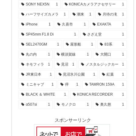
SONY NEX5N
1
KONICAカメラアクセサリー
1
ハーフサイズカメラ
1
潮来
1
月待の滝
1
iPhone
1
久喜市
1
EXAKTA
1
SP45mm F1.8 Di
1
さざえ堂
1
SEL2470GM
1
屋形船
1
83系
1
丸の内
1
横須賀線
1
大開口
1
ネモフィラ
1
見沼
1
ノスタルジックカー
1
JR東日本
1
見沼氷川公園
1
紅葉
1
ミニキャブ
1
倅
1
TAMRON 159A
1
BLACK ＆ WHITE
1
KONICA RECORDER
1
α507si
1
モノクロ
1
奥久慈
1
スポンサーリンク