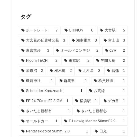
タグ
ポートレート
7
CHINON
6
大宮駅
5
大宮花の丘農林公苑
3
湘南電車
3
富士山
3
東京散歩
3
オールドコンデジ
2
α7R
2
Ploom TECH
2
東京駅
2
笠間大橋
2
原市沼
2
桜木町
2
北斗星
2
菖蒲
1
磯前神社
1
群馬県
1
秩父鉄道
1
Schneider-Kreuznach
1
八高線
1
FE 24-70mm F2.8 GM
1
横浜駅
1
デカ目
1
さいたま新都市
1
さいたま新都心
1
オールドカー
1
E.Ludwig Meritar 50mmF2.9
1
Pentaflex-color 50mmF2.8
1
日光
1