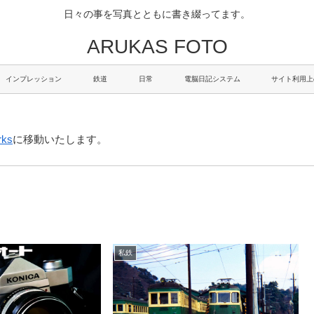
日々の事を写真とともに書き綴ってます。
ARUKAS FOTO
インプレッション
鉄道
日常
電脳日記システム
サイト利用上
rks
に移動いたします。
私鉄