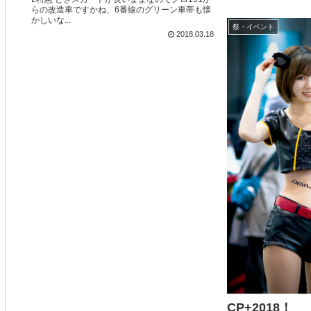
らの改造車ですかね、6番線のグリーン車帯も懐
かしいな...
祭・イベント
2018.03.18
CP+2018！