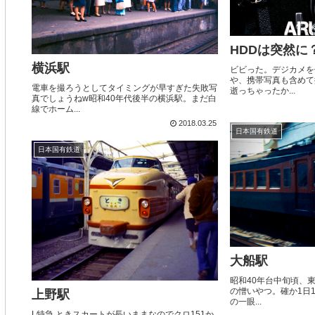
HDDは突然に
横浜駅
ビビった。デジカメを
や、携帯写真も含めて
電車を撮ろうとしてタイミングが早すぎた失敗写
逝っちゃったか...
真でしょうねw昭和40年代後半の横浜駅。まだ白
線でホーム...
2018.03.25
日本国有鉄道
日本国有鉄道
大船駅
昭和40年台中旬頃、
の憎いやつ。確か1日1
上野駅
の一眼...
L特急 ときスカートが長いままなのでクロ151か