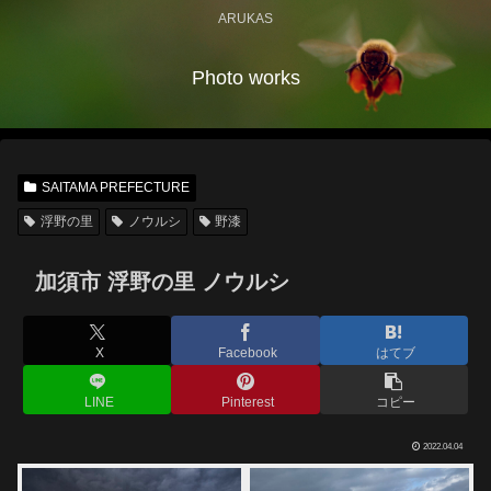
ARUKAS
Photo works
SAITAMA PREFECTURE
浮野の里
ノウルシ
野漆
加須市 浮野の里 ノウルシ
X
Facebook
はてブ
LINE
Pinterest
コピー
2022.04.04