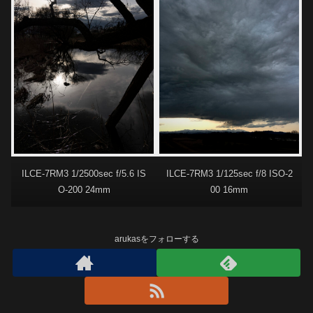
ILCE-7RM3 1/2500sec f/5.6 IS
ILCE-7RM3 1/125sec f/8 ISO-2
O-200 24mm
00 16mm
arukasをフォローする