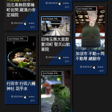
2022.09.20
arukas
旧北葛飾郡栗橋
0
SAITAMA PREFECTURE
町佐間 羅漢の寺
定福院
SAITAMA PREFECTURE
2022.04.23
arukas
0
旧埼玉県大里郡
SAITAMA PREFECTURE
妻沼町 聖天山歓
喜院
加須市 不動ヶ岡
2022.04.11
arukas
不動尊 總願寺
0
2022.04.16
arukas
0
SAITAMA PREFECTURE
行田市 行田八幡
神社 花手水
2022.04.04
arukas
0