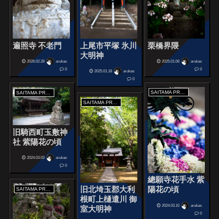
栗橋界隈
遍照寺 不老門
上尾市平塚 氷川
大明神
2025.01.06
arukas
2026.02.28
arukas
0
0
2025.01.18
arukas
0
SAITAMA PREFECTURE
SAITAMA PREFECTURE
SAITAMA PREFECTURE
旧騎西町玉敷神
社 紫陽花の頃
2024.03.03
arukas
0
總願寺花手水 紫
陽花の頃
旧北埼玉郡大利
SAITAMA PREFECTURE
根町上樋遣川 御
2024.03.10
arukas
室大明神
0