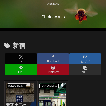
ARUKAS
Photo works
新宿
X
Facebook
はてブ
LINE
Pinterest
コピー
TOKYO METROPOLITAN CITY
TOKYO METROPOLITAN CITY
新宿 十二社