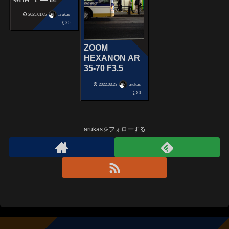
2025.01.05
arukas
0
ZOOM
HEXANON AR
35-70 F3.5
2022.03.23
arukas
0
arukasをフォローする