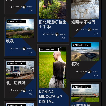
2026.05.10
arukas
0
旧北川辺町 柳生
遍照寺 不老門
SAITAMA PREFECTURE
土手 秋
2026.02.28
arukas
0
2026.04.06
arukas
0
晩秋
SAITAMA PREFECTURE
2026.01.17
arukas
SAITAMA PREFECTURE
0
初秋
SAITAMA PREFECTURE
2026.01.11
arukas
0
北川辺界隈
SAITAMA PREFECTURE
2025.01.26
arukas
KONICA
0
MINOLTA α-7
DIGITAL
北川辺界隈
SAITAMA PREFECTURE