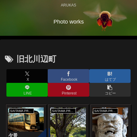
ARUKAS
Photo works
旧北川辺町
X
Facebook
はてブ
LINE
Pinterest
コピー
SAITAMA PREFECTURE
SAITAMA PREFECTURE
SAITAMA PREFECTURE
夕景